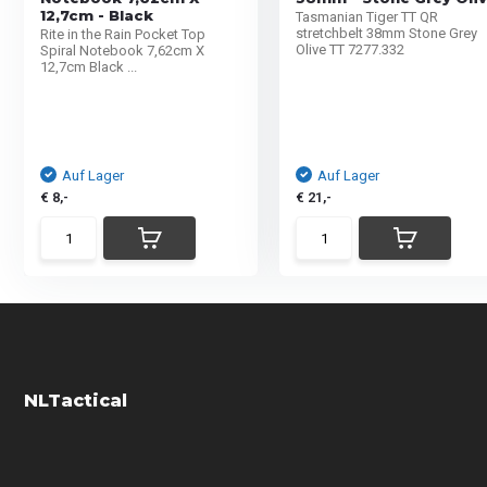
12,7cm - Black
Tasmanian Tiger TT QR
stretchbelt 38mm Stone Grey
Rite in the Rain Pocket Top
Olive TT 7277.332
Spiral Notebook 7,62cm X
12,7cm Black ...
Auf Lager
Auf Lager
€ 8,-
€ 21,-
NLTactical