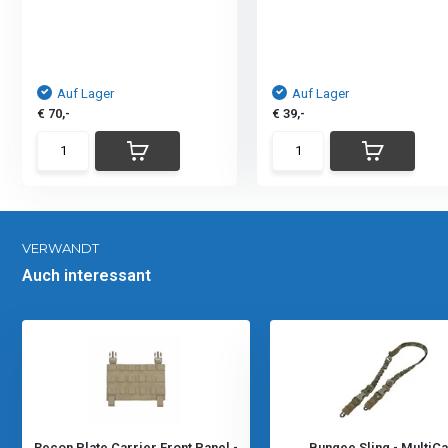
Auf Lager
Auf Lager
€ 70,-
€ 39,-
VERWANDT
Auch interessant
Recon Plate Carrier Front Panel -
Bungee Sling - MultiC