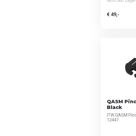
Nicht auf Lager
€ 49,-
QASM Pinc
Black
ITW QASM Pinc
12441