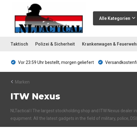
Alle Kategorien
Taktisch
Polizei & Sicherheit
Krankenwagen & Feuerweh
Vor 23:59 Uhr bestellt, morgen geliefert
Versandkostenfr
Marken
ITW Nexus
NLTactical I The largest stockholding shop and ITW Nexus dealer in 
equipment. All the latest gadgets in the field of military, police, DS