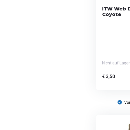
ITW Web D
Coyote
Nicht auf Lager
€ 3,50
Vor