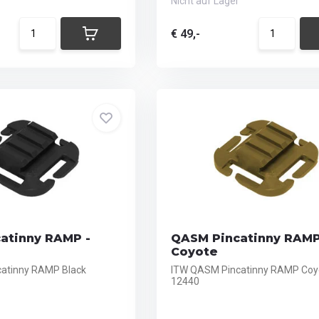
Nicht auf Lager
€ 49,-
atinny RAMP -
QASM Pincatinny RAMP
Coyote
atinny RAMP Black
ITW QASM Pincatinny RAMP Coy
12440