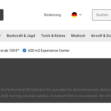
Bedienung
r
Bushcraft & Jagd
Tools & Knives
Medisch
Airsoft & S
ei ab 100 €*
600 m2 Experience Center
the Netherlands NLTactical is the specialist for all professionals, dieh
I, BSB, hunting, survival, outdoor, and airsoft first on our website. We off