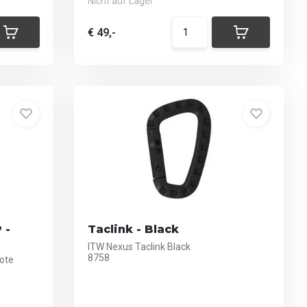
Nicht auf Lager
€ 49,-
 -
Taclink - Black
ITW Nexus Taclink Black
8758
ote