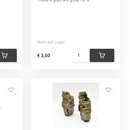
These lil guys are great for a...
Nicht auf Lager
€ 3,50