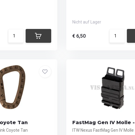
Nicht auf Lager
€ 6,50
Coyote Tan
FastMag Gen IV Molle -
ink Coyote Tan
ITW Nexus FastMag Gen IV Molle 