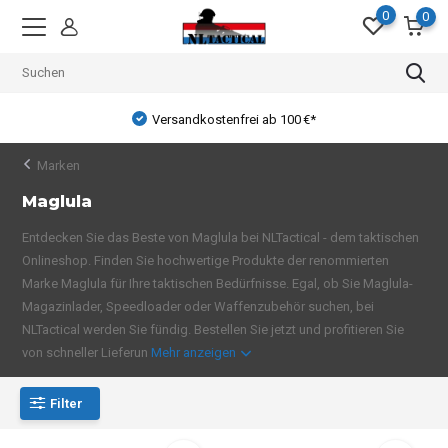
0
0
Versandkostenfrei ab 100 €*
Marken
Maglula
Entdecken Sie das Beste von Maglula bei NLTactical - dem taktischen
Onlineshop. Finden Sie hochwertige Produkte der renommierten
Marke Maglula für Ihre taktischen Bedürfnisse. Egal, ob Sie Maglula-
Magazinlader, Speedloader oder Waffenzubehör suchen, bei
NLTactical werden Sie fündig. Bestellen Sie jetzt und profitieren Sie
von schneller Lieferun
Mehr anzeigen
Filter