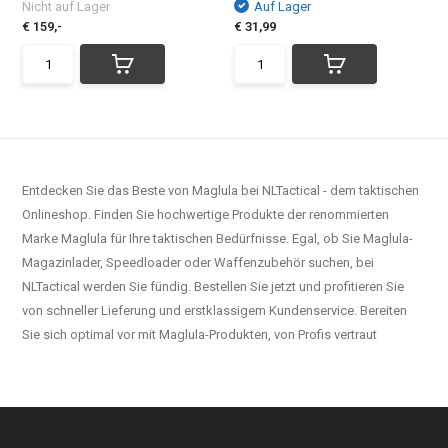
Nicht auf Lager
Auf Lager
€ 159,-
€ 31,99
Entdecken Sie das Beste von Maglula bei NLTactical - dem taktischen
Onlineshop. Finden Sie hochwertige Produkte der renommierten
Marke Maglula für Ihre taktischen Bedürfnisse. Egal, ob Sie Maglula-
Magazinlader, Speedloader oder Waffenzubehör suchen, bei
NLTactical werden Sie fündig. Bestellen Sie jetzt und profitieren Sie
von schneller Lieferung und erstklassigem Kundenservice. Bereiten
Sie sich optimal vor mit Maglula-Produkten, von Profis vertraut