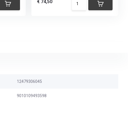
€ 74,50
12479306045
9010109493598