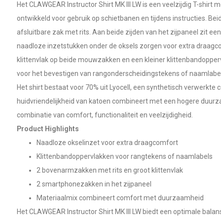
Het CLAWGEAR Instructor Shirt MK III LW is een veelzijdig T-shirt
ontwikkeld voor gebruik op schietbanen en tijdens instructies. B
afsluitbare zak met rits. Aan beide zijden van het zijpaneel zit e
naadloze inzetstukken onder de oksels zorgen voor extra draagco
klittenvlak op beide mouwzakken en een kleiner klittenbandoppervl
voor het bevestigen van rangonderscheidingstekens of naamlabel
Het shirt bestaat voor 70% uit Lyocell, een synthetisch verwerkte c
huidvriendelijkheid van katoen combineert met een hogere duurza
combinatie van comfort, functionaliteit en veelzijdigheid.
Product Highlights
Naadloze okselinzet voor extra draagcomfort
Klittenbandoppervlakken voor rangtekens of naamlabels
2 bovenarmzakken met rits en groot klittenvlak
2 smartphonezakken in het zijpaneel
Materiaalmix combineert comfort met duurzaamheid
Het CLAWGEAR Instructor Shirt MK III LW biedt een optimale balans