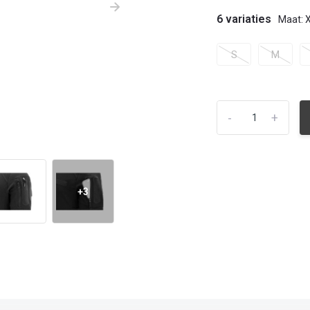
6 variaties
Maat: 
S
M
-
+
+3