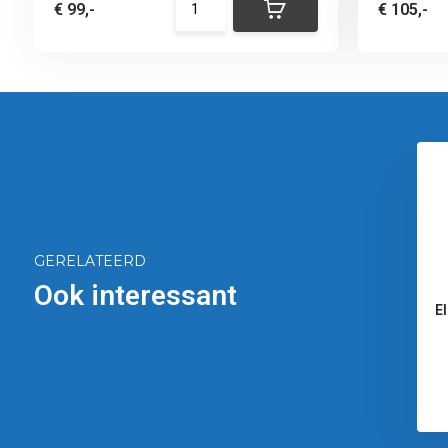
€ 99,-
€ 105,-
GERELATEERD
Ook interessant
E