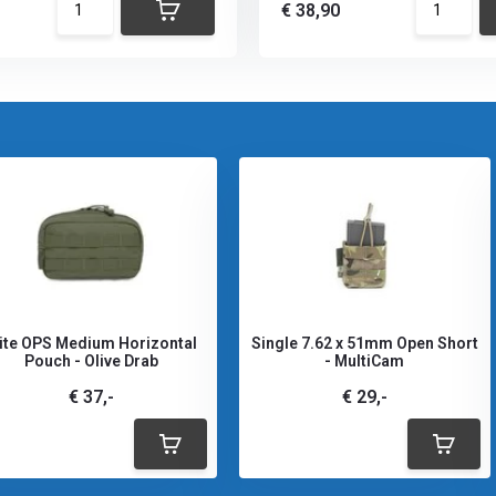
€ 38,90
lite OPS Medium Horizontal
Single 7.62 x 51mm Open Short
Pouch - Olive Drab
- MultiCam
€ 37,-
€ 29,-