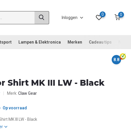
0
0
Inloggen
tsport
Lampen & Elektronica
Merken
Cadeau tips
Noodp
8.8
r Shirt MK III LW - Black
r
Merk:
Claw Gear
Op voorraad
hirt MK III LW - Black
er