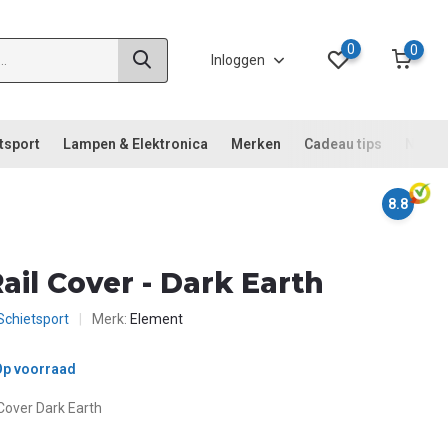
0
0
Inloggen
tsport
Lampen & Elektronica
Merken
Cadeau tips
Noodp
8.8
ail Cover - Dark Earth
 Schietsport
Merk:
Element
p voorraad
Cover Dark Earth