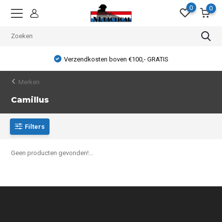
0
0
Verzendkosten boven €100,- GRATIS
Merken
Camillus
Filters
Geen producten gevonden!...