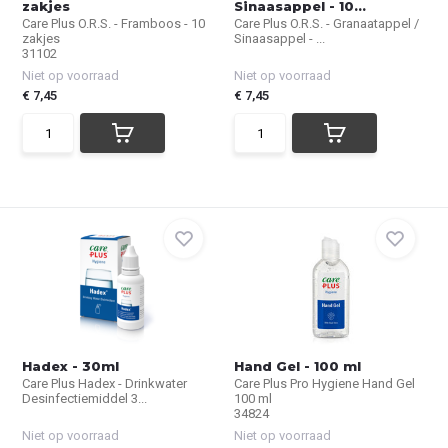
zakjes
Sinaasappel - 10...
Care Plus O.R.S. - Framboos - 10
Care Plus O.R.S. - Granaatappel /
zakjes
Sinaasappel - ...
31102
Niet op voorraad
Niet op voorraad
€ 7,45
€ 7,45
Hadex - 30ml
Hand Gel - 100 ml
Care Plus Hadex - Drinkwater
Care Plus Pro Hygiene Hand Gel
Desinfectiemiddel 3...
100 ml
34824
Niet op voorraad
Niet op voorraad