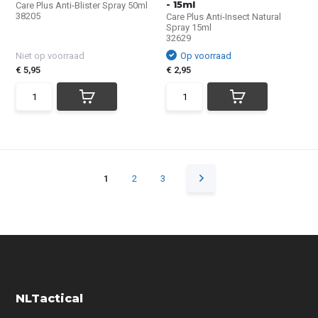
- 15ml
Care Plus Anti-Blister Spray 50ml
38205
Care Plus Anti-Insect Natural
Spray 15ml
32629
Niet op voorraad
Op voorraad
€ 5,95
€ 2,95
1
2
3
NLTactical