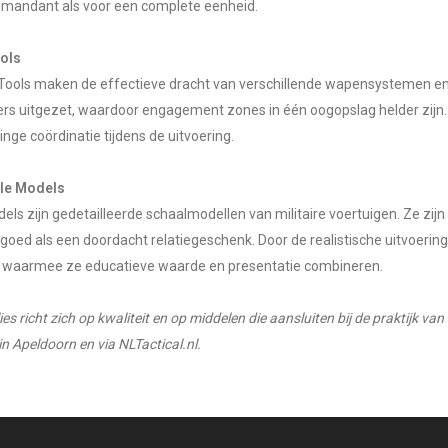
mmandant als voor een complete eenheid.
ools
 Tools maken de effectieve dracht van verschillende wapensystemen en
rs uitgezet, waardoor engagement zones in één oogopslag helder zijn.
inge coördinatie tijdens de uitvoering.
ale Models
els zijn gedetailleerde schaalmodellen van militaire voertuigen. Ze zijn
oed als een doordacht relatiegeschenk. Door de realistische uitvoerin
 waarmee ze educatieve waarde en presentatie combineren.
richt zich op kwaliteit en op middelen die aansluiten bij de praktijk van d
n Apeldoorn en via NLTactical.nl.