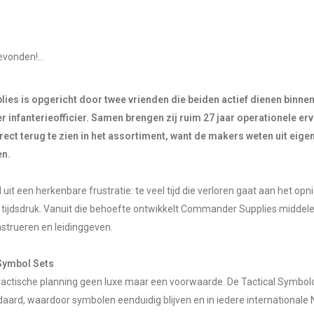
vonden!...
s is opgericht door twee vrienden die beiden actief dienen binnen
er infanterieofficier. Samen brengen zij ruim 27 jaar operationele e
rect terug te zien in het assortiment, want de makers weten uit eig
en.
uit een herkenbare frustratie: te veel tijd die verloren gaat aan het 
r tijdsdruk. Vanuit die behoefte ontwikkelt Commander Supplies middel
strueren en leidinggeven.
 Symbol Sets
bij tactische planning geen luxe maar een voorwaarde. De Tactical Sym
ard, waardoor symbolen eenduidig blijven en in iedere internationale 