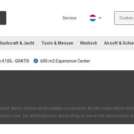
Service
Bushcraft & Jacht
Tools & Messen
Medisch
Airsoft & Schie
 €100,- GRATIS
600 m2 Experience Center
ief dienen binnen de Koninklijke Landmacht: de één onderofficier binnen
cties mee. Die achtergrond is direct terug te zien in het assortiment,