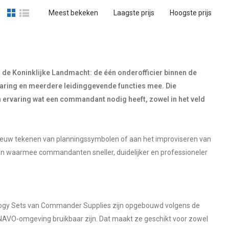
Meest bekeken
Laagste prijs
Hoogste prijs
 de Koninklijke Landmacht: de één onderofficier binnen de
rvaring en meerdere leidinggevende functies mee. Die
en ervaring wat een commandant nodig heeft, zowel in het veld
opnieuw tekenen van planningssymbolen of aan het improviseren van
en waarmee commandanten sneller, duidelijker en professioneler
bology Sets van Commander Supplies zijn opgebouwd volgens de
NAVO-omgeving bruikbaar zijn. Dat maakt ze geschikt voor zowel