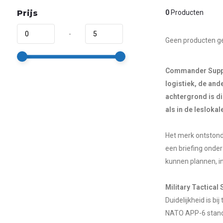
Prijs
0
Producten
-
Geen producten ge
Commander Supplie
logistiek, de and
achtergrond is di
als in de leslokal
Het merk ontstond 
een briefing onde
kunnen plannen, in
Military Tactical
Duidelijkheid is 
NATO APP-6 standa