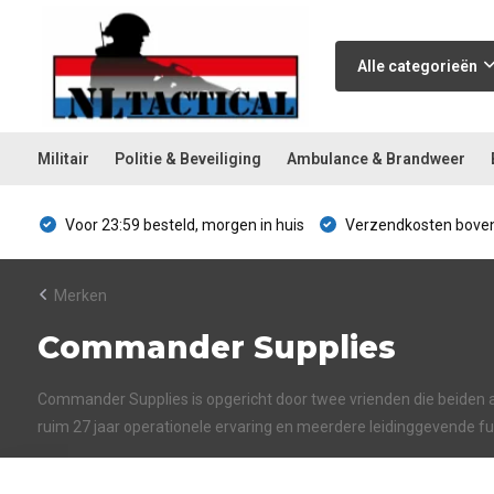
Alle categorieën
Militair
Politie & Beveiliging
Ambulance & Brandweer
Voor 23:59 besteld, morgen in huis
Verzendkosten boven
Merken
Commander Supplies
Commander Supplies is opgericht door twee vrienden die beiden act
ruim 27 jaar operationele ervaring en meerdere leidinggevende fun