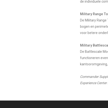
de individuele co
Military Range T
De Military Range
bogen en perimete
voor betere onderl
Military Battlesc
De Battlescale Mod
functioneren eveng
kantooromgeving,
Commander Supplies 
Experience Center i