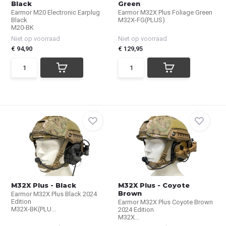
Black
Green
Earmor M20 Electronic Earplug
Earmor M32X Plus Foliage Green
Black
M32X-FG(PLUS)
M20-BK
Niet op voorraad
Niet op voorraad
€ 94,90
€ 129,95
M32X Plus - Black
M32X Plus - Coyote
Brown
Earmor M32X Plus Black 2024
Edition
Earmor M32X Plus Coyote Brown
M32X-BK(PLU...
2024 Edition
M32X...