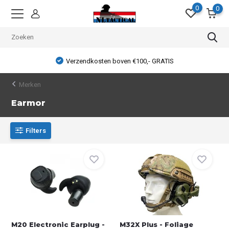
0
0
Verzendkosten boven €100,- GRATIS
Merken
Earmor
Filters
M20 Electronic Earplug -
M32X Plus - Foliage