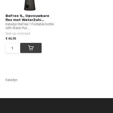
BeFree 1L, Opvouwbare
fles met WaterZuiv...
Katadyn BeFree 1 Foldable bottle
with Water Puri...
Niet op voorraad
€ 65,95
Katadyn