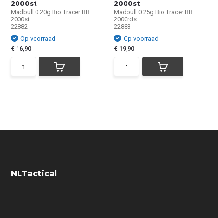
2000st
2000st
Madbull 0.20g Bio Tracer BB
Madbull 0.25g Bio Tracer BB
2000st
2000rds
22882
22883
Op voorraad
Op voorraad
€ 16,90
€ 19,90
NLTactical