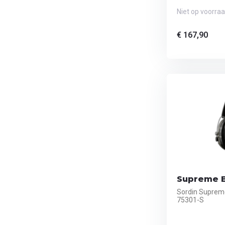
Niet op voorra
€ 167,90
Supreme B
Sordin Suprem
75301-S