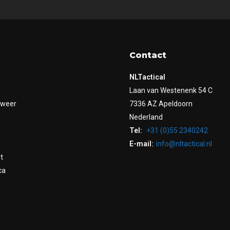
Contact
NLTactical
Laan van Westenenk 54 C
dweer
7336 AZ Apeldoorn
Nederland
Tel:
+31 (0)55 2340242
E-mail:
info@nltactical.nl
t
ca