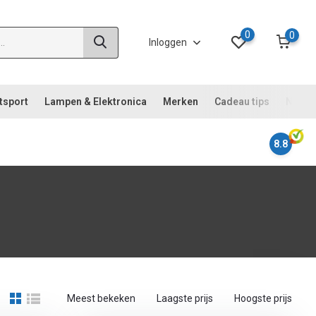
0
0
Inloggen
tsport
Lampen & Elektronica
Merken
Cadeau tips
Noodp
8.8
Meest bekeken
Laagste prijs
Hoogste prijs