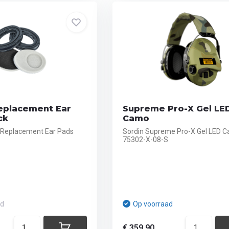
Replacement Ear
Supreme Pro-X Gel LED
ck
Camo
e Replacement Ear Pads
Sordin Supreme Pro-X Gel LED 
75302-X-08-S
ad
Op voorraad
€ 359,90