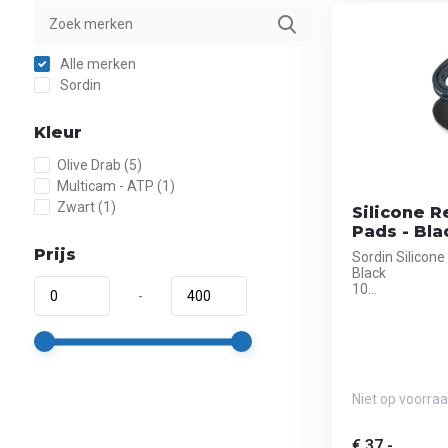
Alle merken
Sordin
Kleur
Olive Drab
(5)
Multicam - ATP
(1)
Zwart
(1)
Silicone 
Pads - Bla
Prijs
Sordin Silicon
Black
10...
-
Niet op voorra
€ 37,-