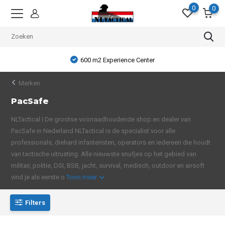
0
0
600 m2 Experience Center
Merken
PacSafe
NLTactical I De grootse voorraadhoudende shop en dealer van
PacSafe in Nederland NLTactical is de specialist voor alle
professionals, diehard infanteristen, operators en iedereen die houdt
van tactische uitrusting. Alle nieuwste snufjes op het gebied van
militair, politie, DSI, BSB, jacht, survival, medisch, outdoor en airsoft
vind je als eerste o
Toon meer
Filters