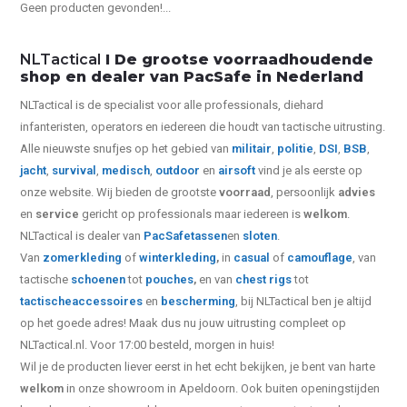
Geen producten gevonden!...
NLTactical
I De grootse voorraadhoudende
shop en dealer van PacSafe in Nederland
NLTactical is de specialist voor alle
professionals,
diehard
infanteristen, operators en iedereen die houdt van tactische uitrusting.
Alle nieuwste snufjes op het gebied van
militair
,
politie
,
DSI
,
BSB
,
jacht
,
survival
,
medisch
,
outdoor
en
airsoft
vind je als eerste op
onze website.
Wij bieden de grootste
voorraad
, persoonlijk
advies
en
service
gericht op professionals maar iedereen is
welkom
.
NLTactical is dealer van
PacSafe
tassen
en
sloten
.
Van
zomerkleding
of
winterkleding
,
in
casual
of
camouflage
, van
tactische
schoenen
tot
pouches
,
en van
chest rigs
tot
tactische
accessoires
en
bescherming
, bij NLTactical ben je altijd
op het goede adres! Maak dus nu jouw uitrusting compleet op
NLTactical.nl. Voor 17:00 besteld, morgen in huis!
Wil je de producten liever eerst in het echt bekijken, je bent van harte
welkom
in onze showroom in Apeldoorn. Ook buiten openingstijden