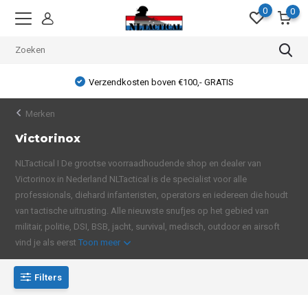
0
0
Verzendkosten boven €100,- GRATIS
Merken
Victorinox
NLTactical I De grootse voorraadhoudende shop en dealer van
Victorinox in Nederland NLTactical is de specialist voor alle
professionals, diehard infanteristen, operators en iedereen die houdt
van tactische uitrusting. Alle nieuwste snufjes op het gebied van
militair, politie, DSI, BSB, jacht, survival, medisch, outdoor en airsoft
vind je als eerst
Toon meer
Filters