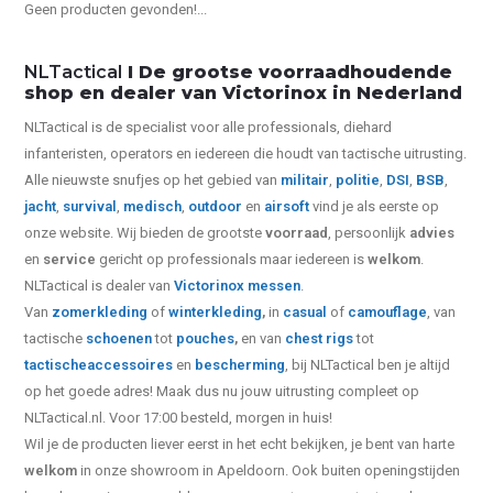
Geen producten gevonden!...
NLTactical
I De grootse voorraadhoudende
shop en dealer van Victorinox in Nederland
NLTactical is de specialist voor alle
professionals,
diehard
infanteristen, operators en iedereen die houdt van tactische uitrusting.
Alle nieuwste snufjes op het gebied van
militair
,
politie
,
DSI
,
BSB
,
jacht
,
survival
,
medisch
,
outdoor
en
airsoft
vind je als eerste op
onze website.
Wij bieden de grootste
voorraad
, persoonlijk
advies
en
service
gericht op professionals maar iedereen is
welkom
.
NLTactical is dealer van
Victorinox
messen
.
Van
zomerkleding
of
winterkleding
,
in
casual
of
camouflage
, van
tactische
schoenen
tot
pouches
,
en van
chest rigs
tot
tactische
accessoires
en
bescherming
, bij NLTactical ben je altijd
op het goede adres! Maak dus nu jouw uitrusting compleet op
NLTactical.nl. Voor 17:00 besteld, morgen in huis!
Wil je de producten liever eerst in het echt bekijken, je bent van harte
welkom
in onze showroom in Apeldoorn. Ook buiten openingstijden